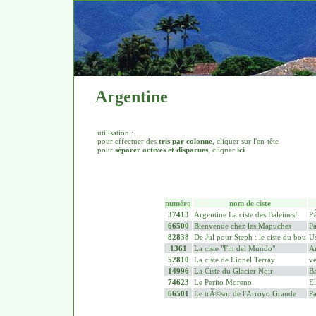
Argentine
utilisation :
pour effectuer des
tris par colonne
, cliquer sur l'en-tête
pour
séparer actives et disparues
, cliquer
ici
numéro
nom de ciste
37413
Argentine La ciste des Baleines!
P
66500
Bienvenue chez les Mapuches
Pa
82838
De Jul pour Steph : le ciste du bou
Us
1361
La ciste "Fin del Mundo"
A
52810
La ciste de Lionel Terray
ve
14996
La Ciste du Glacier Noir
Ba
74623
Le Perito Moreno
El
66501
Le trÃ©sor de l'Arroyo Grande
Pa