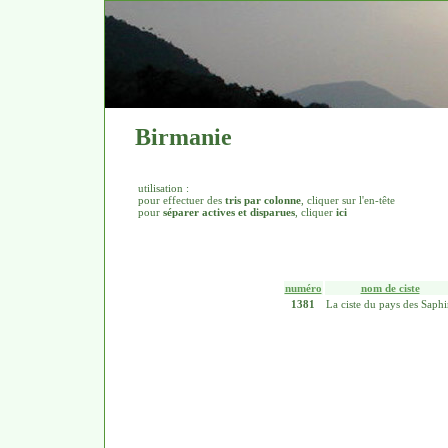
Birmanie
utilisation :
pour effectuer des
tris par colonne
, cliquer sur l'en-tête
pour
séparer actives et disparues
, cliquer
ici
numéro
nom de ciste
1381
La ciste du pays des Saphi