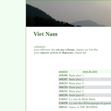
Viet Nam
utilisation :
pour effectuer des
tris par colonne
, cliquer sur l'en-tête
pour
séparer actives et disparues
, cliquer
ici
numéro
nom de ciste
169206
Hanh phuc 1
169207
Hanh phuc 2
169233
Hanh phuc 3
169234
Hanh phuc 4
169235
Hanh phuc 5
169236
Hanh phuc 6
154415
La ciste de Minh Manh
154470
La ciste des tÃ©moignages de guerr
100531
Statue of THE BUDDHA